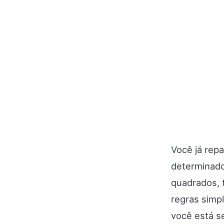
Você já rep
determinado
quadrados, 
regras simpl
você está s