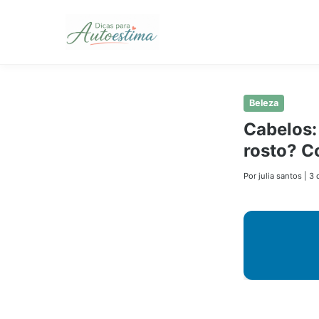
Pular
Beleza
para
Cabelos:
o
rosto? C
conteúdo
principal
Por julia santos
|
3 