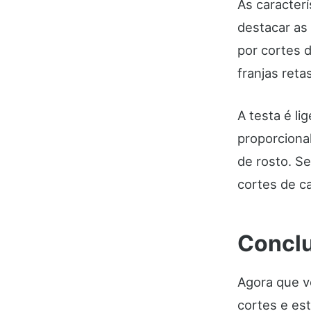
As caracter
destacar as
por cortes 
franjas reta
A testa é li
proporciona
de rosto. S
cortes de c
Concl
Agora que v
cortes e es