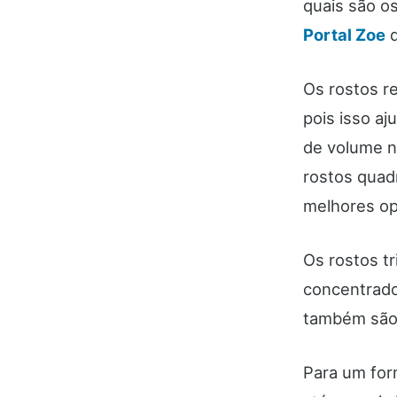
quais são o
Portal Zoe
d
Os rostos r
pois isso a
de volume n
rostos quad
melhores o
Os rostos t
concentrado
também são 
Para um for