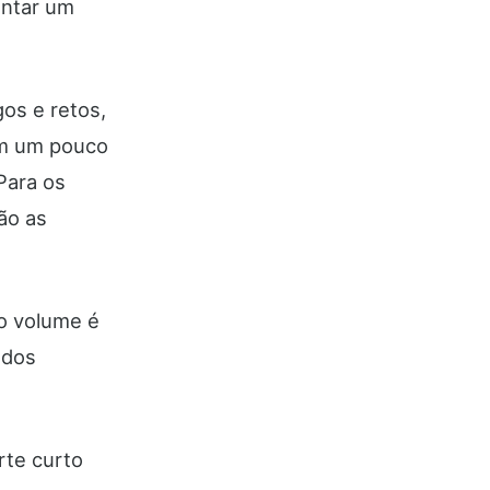
entar um
os e retos,
com um pouco
Para os
ão as
 o volume é
ados
rte curto