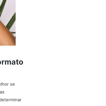
Formato
elhor se
nas
 determinar