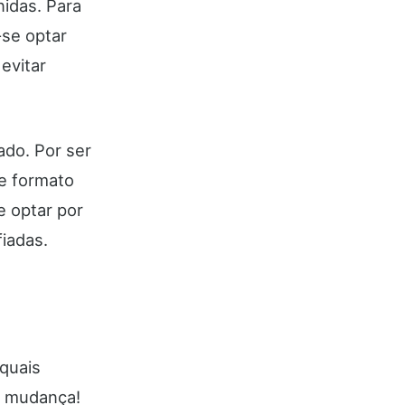
nidas. Para
-se optar
evitar
ado. Por ser
te formato
e optar por
iadas.
 quais
a mudança!