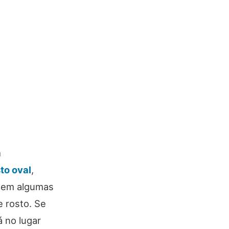
m
to oval
,
stem algumas
e rosto. Se
 no lugar