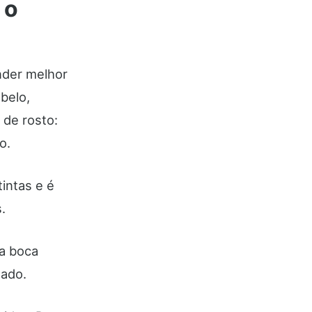
 o
nder melhor
belo,
 de rosto:
ão.
intas e é
.
da boca
dado.