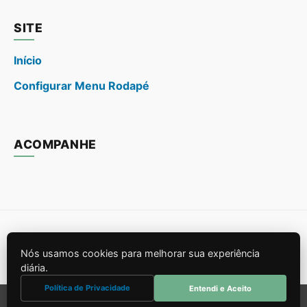
SITE
Início
Configurar Menu Rodapé
ACOMPANHE
© 2026
. Todos os direitos reservados.
Nós usamos cookies para melhorar sua experiência
Construído para SEO e Performance.
diária.
Política de Privacidade
Entendi e Aceito
Sair da versão mobile