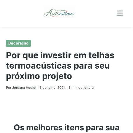
Pular
Decoração
para
Por que investir em telhas
o
termoacústicas para seu
conteúdo
principal
próximo projeto
Por Jordana Hedler
|
3 de julho, 2024
|
5 min de leitura
Os melhores itens para sua