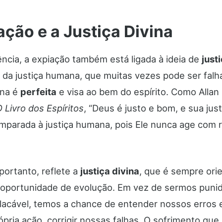
ação e a Justiça Divina
ncia, a expiação também está ligada à ideia de
just
 da justiça humana, que muitas vezes pode ser falha
vina é
perfeita
e visa ao bem do espírito. Como Allan
 Livro dos Espíritos
, “Deus é justo e bom, e sua jus
mparada à justiça humana, pois Ele nunca age com 
portanto, reflete a
justiça divina
, que é sempre ori
 oportunidade de evolução. Em vez de sermos puni
lacável, temos a chance de entender nossos erros 
pria ação, corrigir nossas falhas. O sofrimento que