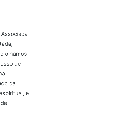
 Associada
tada,
do olhamos
cesso de
ma
ado da
spiritual, e
 de