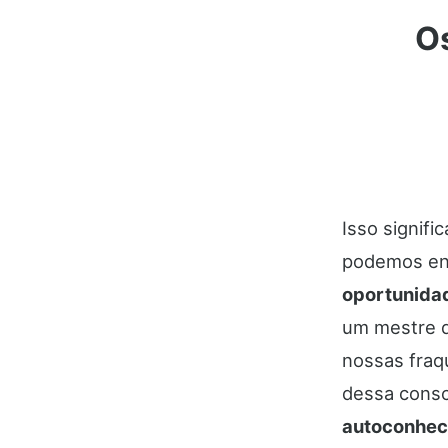
Os
Isso signif
podemos enc
oportunida
um mestre q
nossas fraq
dessa consc
autoconhec