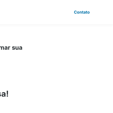
Contato
rmar sua
sa!