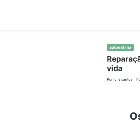
Pular
autoestima
para
Reparaçã
o
vida
conteúdo
principal
Por julia santos
|
7 
Os