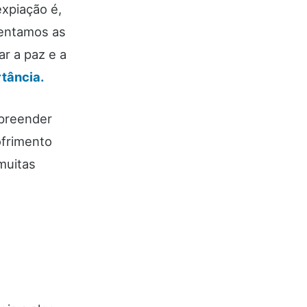
expiação é,
rentamos as
r a paz e a
tância.
mpreender
ofrimento
muitas