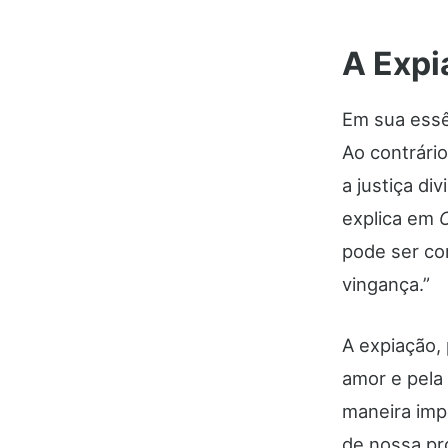
A Expi
Em sua essê
Ao contrário
a justiça di
explica em
O
pode ser co
vingança.”
A expiação, 
amor e pela
maneira imp
de nossa pró