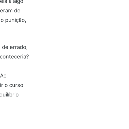
eia a algo
zeram de
mo punição,
 de errado,
conteceria?
 Ao
ir o curso
uilíbrio