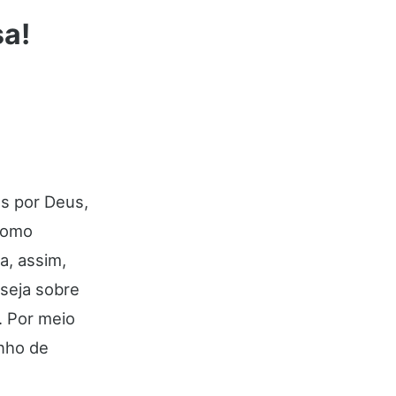
sa!
os por Deus,
como
na, assim,
seja sobre
. Por meio
nho de