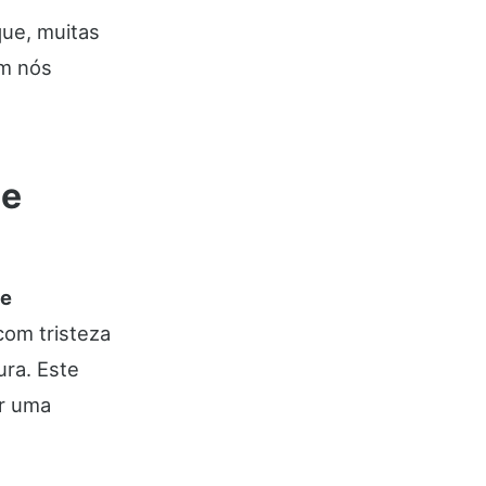
que, muitas
em nós
de
e
com tristeza
ra. Este
r uma