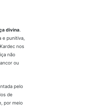
iça divina
.
 e punitiva,
 Kardec nos
tiça não
rancor ou
entada pelo
dos de
e, por meio