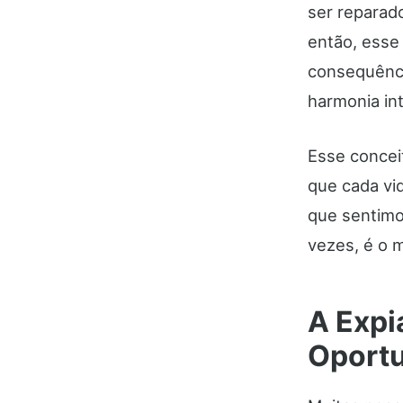
ser reparado
então, esse
consequênci
harmonia in
Esse concei
que cada vi
que sentimo
vezes, é o m
A Expi
Oportu