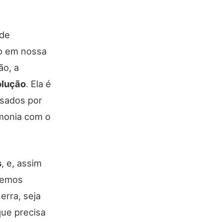
 de
o em nossa
ão, a
olução
. Ela é
usados por
rmonia com o
s
, e, assim
vemos
erra, seja
que precisa