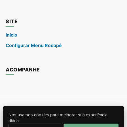
SITE
Início
Configurar Menu Rodapé
ACOMPANHE
© 2026
. Todos os direitos reservados.
Nós usamos cookies para melhorar sua experiência
Construído para SEO e Performance.
diária.