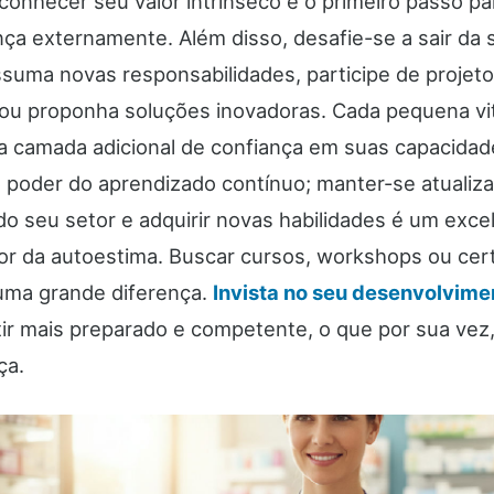
conhecer seu valor intrínseco é o primeiro passo pa
nça externamente. Além disso, desafie-se a sair da 
ssuma novas responsabilidades, participe de projet
ou proponha soluções inovadoras. Cada pequena vit
a camada adicional de confiança em suas capacidad
 poder do aprendizado contínuo; manter-se atualiz
do seu setor e adquirir novas habilidades é um exce
or da autoestima. Buscar cursos, workshops ou cert
uma grande diferença.
Invista no seu desenvolvime
tir mais preparado e competente, o que por sua vez,
ça.