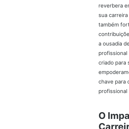
reverbera e
sua carreira
também fort
contribuiçõ
a ousadia de
profissional
criado para
empoderame
chave para 
profissiona
O Impa
Carrei