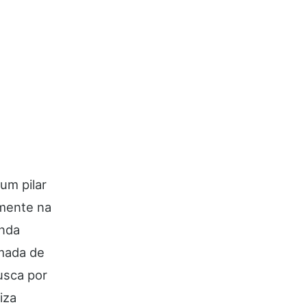
um pilar
lmente na
unda
mada de
busca por
iza