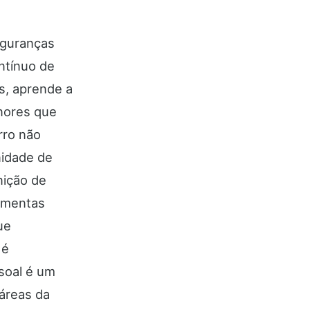
eguranças
ntínuo de
s, aprende a
enores que
rro não
nidade de
nição de
ramentas
ue
 é
soal é um
áreas da