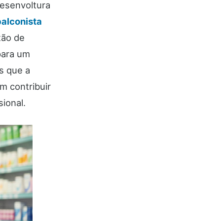
desenvoltura
balconista
tão de
para um
s que a
 contribuir
ional.