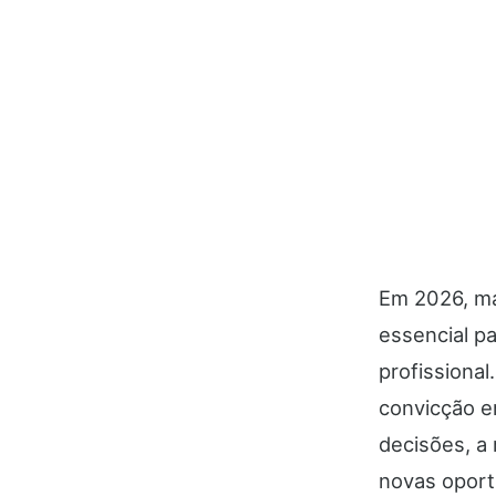
Em 2026, ma
essencial p
profissiona
convicção e
decisões, a 
novas oport