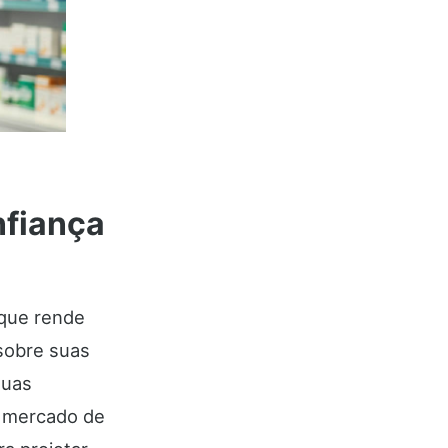
nfiança
 que rende
 sobre suas
suas
o mercado de