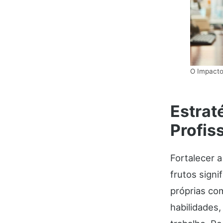
O Impacto
Estrat
Profis
Fortalecer 
frutos sign
próprias co
habilidades