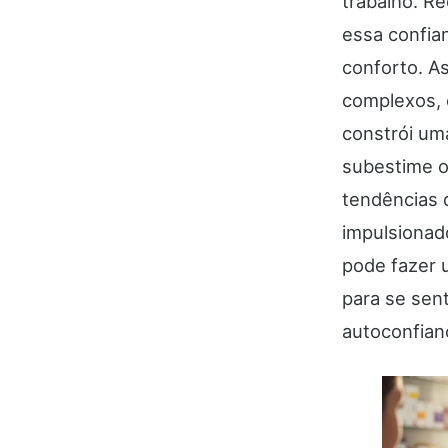
trabalho. Re
essa confia
conforto. A
complexos, 
constrói um
subestime o
tendências 
impulsionad
pode fazer 
para se sen
autoconfian