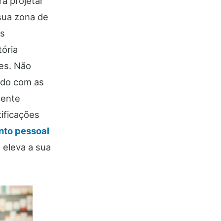
ra projetar
sua zona de
os
ória
es. Não
ado com as
lente
ificações
nto pessoal
 eleva a sua