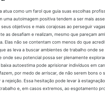
a atua como um farol que guia suas escolhas profiss
 uma autoimagem positiva tendem a ser mais asser
 seus objetivos e mais corajosas ao perseguir vaga
te as desafiam e realizam, mesmo que pareçam amb
sta. Elas não se contentam com menos do que acred
que as leva a buscar ambientes de trabalho onde se
 e onde seu potencial possa ser plenamente explor
 baixa autoestima pode aprisionar indivíduos em car
sfazem, por medo de arriscar, de não serem bons o s
 a rejeição. Essa hesitação pode levar à estagnação
 trabalho e, em casos extremos, ao esgotamento prof