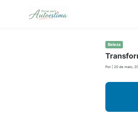
Pular
Beleza
para
Transfor
o
conteúdo
Por
|
20 de maio, 2
principal