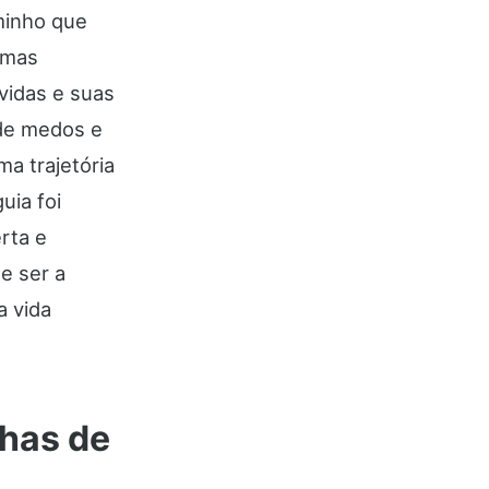
minho que
 mas
vidas e suas
 de medos e
a trajetória
uia foi
rta e
e ser a
a vida
lhas de