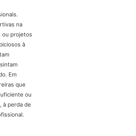
ionais.
tivas na
s ou projetos
iciosos à
itam
 sintam
ado. Em
reiras que
uficiente ou
, à perda de
issional.