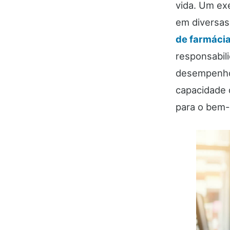
vida. Um ex
em diversas
de farmáci
responsabil
desempenho 
capacidade 
para o bem-e