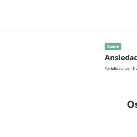
Pular
Saúde
para
Ansiedad
o
conteúdo
Por julia santos
|
8 
principal
Os