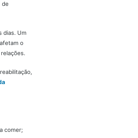
m de
s dias. Um
 afetam o
 relações.
eabilitação,
da
ra comer;