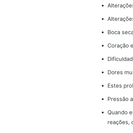
Alteraçõe
Alteraçõe
Boca seca
Coração e
Dificulda
Dores mus
Estes pro
Pressão a
Quando es
reações, 