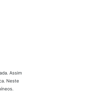
iada. Assim
aca. Neste
uíneos.