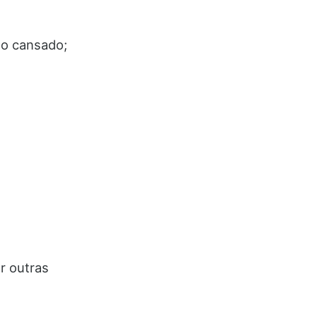
do cansado;
r outras