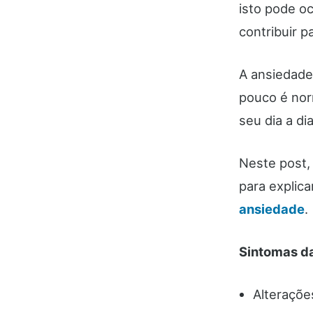
isto pode o
contribuir p
A ansiedade
pouco é nor
seu dia a di
Neste post, 
para explic
ansiedade
.
Sintomas da
Alteraçõe