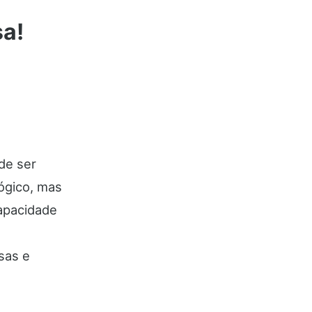
sa!
de ser
lógico, mas
capacidade
sas e