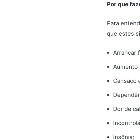
Por que faz
Para entend
que estes s
Arrancar f
Aumento d
Cansaço 
Dependênc
Dor de ca
Incontrol
Insônia;