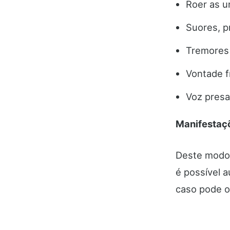
Roer as u
Suores, p
Tremores 
Vontade f
Voz presa
Manifestaç
Deste modo,
é possível a
caso pode o