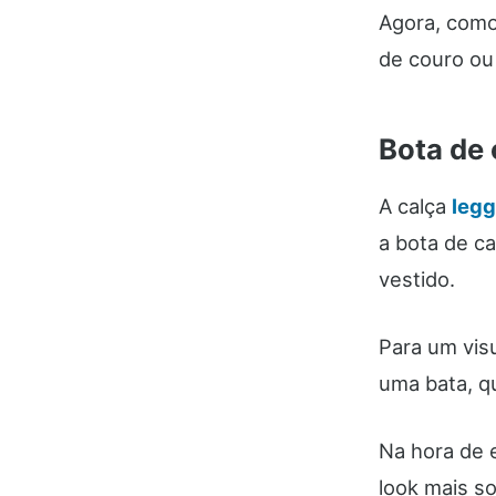
Agora, como
de couro ou
Bota de 
A calça
legg
a bota de c
vestido.
Para um vis
uma bata, q
Na hora de e
look mais so