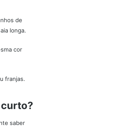
anhos de
aia longa.
esma cor
u franjas.
 curto?
nte saber