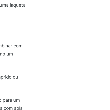
 uma jaqueta
ombinar com
smo um
mprido ou
to para um
as com sola