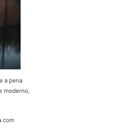
le a pena
de moderno,
na com