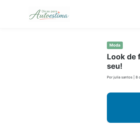
Pular
Moda
para
Look de 
o
seu!
conteúdo
principal
Por julia santos
|
8 