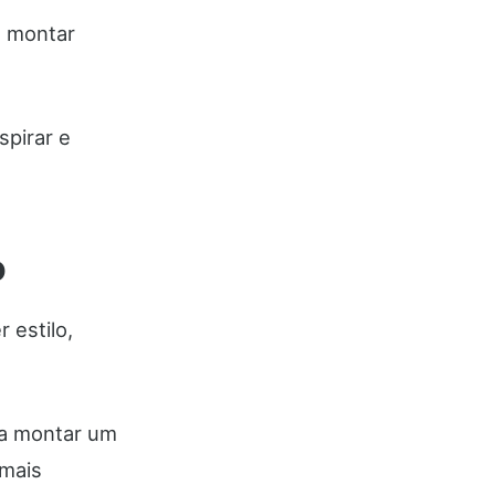
a montar
spirar e
o
 estilo,
 a montar um
 mais