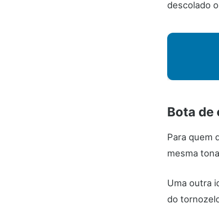
descolado ou
Bota de 
Para quem q
mesma tonal
Uma outra id
do tornozel