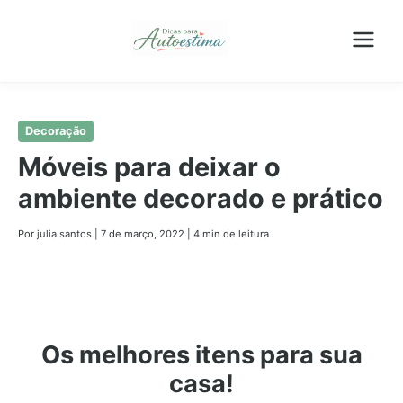
Pular
Decoração
para
Móveis para deixar o
o
ambiente decorado e prático
conteúdo
principal
Por julia santos
|
7 de março, 2022
|
4 min de leitura
Os melhores itens para sua
casa!