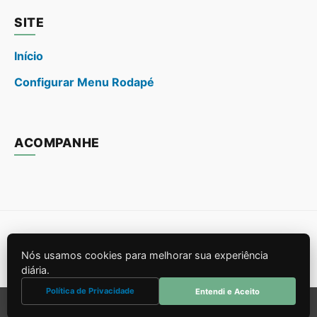
SITE
Início
Configurar Menu Rodapé
ACOMPANHE
© 2026
. Todos os direitos reservados.
Nós usamos cookies para melhorar sua experiência
Construído para SEO e Performance.
diária.
Política de Privacidade
Entendi e Aceito
Sair da versão mobile