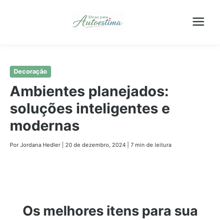
Pular
Decoração
para
Ambientes planejados:
o
soluções inteligentes e
conteúdo
principal
modernas
Por Jordana Hedler
|
20 de dezembro, 2024
|
7 min de leitura
Os melhores itens para sua