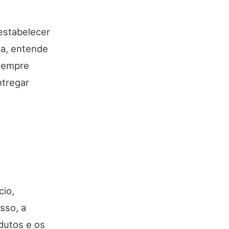
 estabelecer
ça, entende
 sempre
ntregar
cio,
sso, a
dutos e os