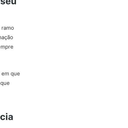
 seu
o ramo
mação
sempre
o em que
 que
cia