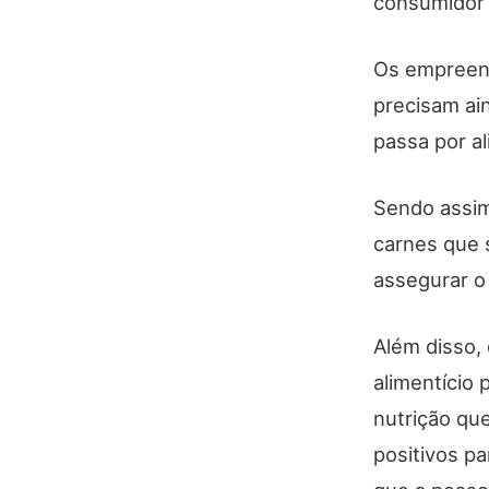
consumidor 
Os empreen
precisam ai
passa por a
Sendo assim
carnes que 
assegurar o 
Além disso,
alimentício 
nutrição qu
positivos pa