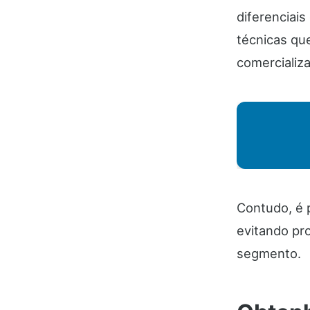
diferenciai
técnicas qu
comercializ
Contudo, é p
evitando pr
segmento.