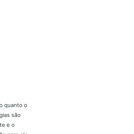
 o quanto o
gias são
te e o