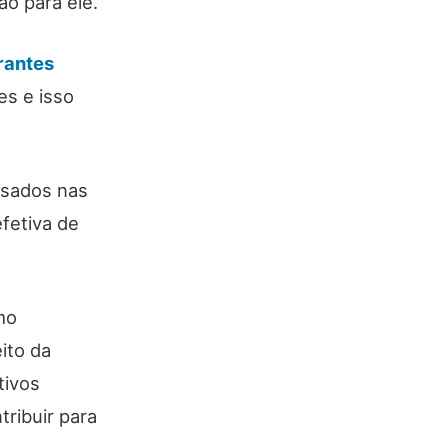
o para ele.
rantes
es e isso
sados nas
fetiva de
mo
ito da
tivos
tribuir para