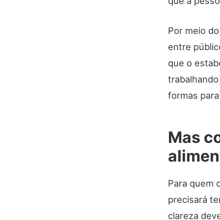
que a pesso
Por meio do 
entre públi
que o estab
trabalhando
formas para 
Mas co
alimen
Para quem d
precisará t
clareza dev