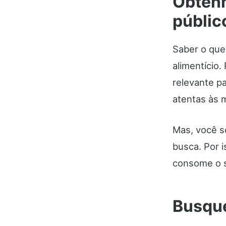
Obtenh
públic
Saber o que
alimentício.
relevante p
atentas às 
Mas, você s
busca. Por i
consome o s
Busque