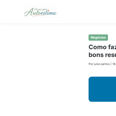
Pular
Negócios
para
Como faz
o
bons res
conteúdo
principal
Por julia santos
|
18