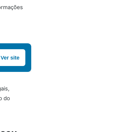
formações
Ver site
ais,
o do